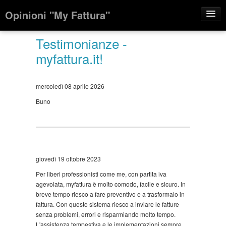
Opinioni "My Fattura"
Chi Siamo
Testimonianze -
myfattura.it!
Come funziona
Screenshots
mercoledì 08 aprile 2026
Testimonials
Buno
Blog
Login
giovedì 19 ottobre 2023
Per liberi professionisti come me, con partita iva
agevolata, myfattura è molto comodo, facile e sicuro. In
breve tempo riesco a fare preventivo e a trasformalo in
fattura. Con questo sistema riesco a inviare le fatture
senza problemi, errori e risparmiando molto tempo.
L'assistenza tempestiva e le implementazioni sempre