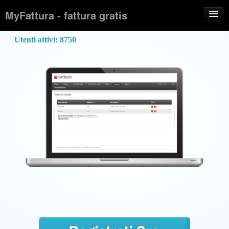
MyFattura - fattura gratis
Chi Siamo
Come funziona
Screenshots
Faq
Testimonials
Blog
Login