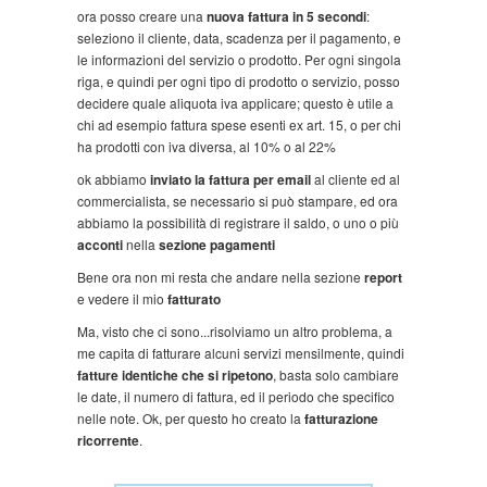
ora posso creare una
nuova fattura in 5 secondi
:
seleziono il cliente, data, scadenza per il pagamento, e
le informazioni del servizio o prodotto. Per ogni singola
riga, e quindi per ogni tipo di prodotto o servizio, posso
decidere quale aliquota iva applicare; questo è utile a
chi ad esempio fattura spese esenti ex art. 15, o per chi
ha prodotti con iva diversa, al 10% o al 22%
ok abbiamo
inviato la fattura per email
al cliente ed al
commercialista, se necessario si può stampare, ed ora
abbiamo la possibilità di registrare il saldo, o uno o più
acconti
nella
sezione pagamenti
Bene ora non mi resta che andare nella sezione
report
e vedere il mio
fatturato
Ma, visto che ci sono...risolviamo un altro problema, a
me capita di fatturare alcuni servizi mensilmente, quindi
fatture identiche che si ripetono
, basta solo cambiare
le date, il numero di fattura, ed il periodo che specifico
nelle note. Ok, per questo ho creato la
fatturazione
ricorrente
.